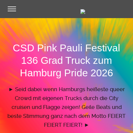
CSD Pink Pauli Festival
136 Grad Truck zum
Hamburg Pride 2026
► Seid dabei wenn Hamburgs heißeste queer
Crowd mit eigenen Trucks durch die City
cruisen und Flagge zeigen!
Geile Beats und
beste Stimmung ganz nach dem Motto FEIERT
FEIERT FEIERT! ►