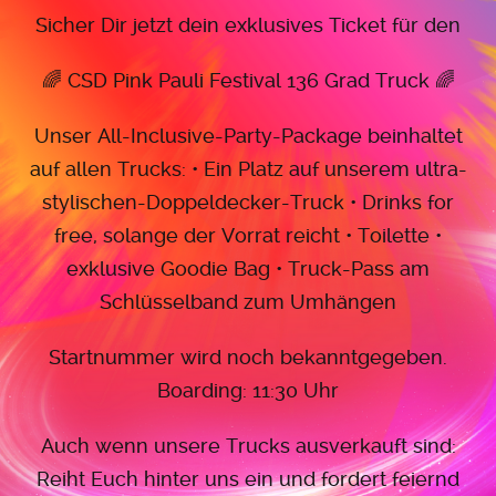
Sicher Dir jetzt dein exklusives Ticket für den
🌈 CSD Pink Pauli Festival 136 Grad Truck 🌈
Unser All-Inclusive-Party-Package beinhaltet
auf allen Trucks:
• Ein Platz auf unserem ultra-
stylischen-Doppeldecker-Truck
• Drinks for
free, solange der Vorrat reicht
• Toilette
•
exklusive Goodie Bag
• Truck-Pass am
Schlüsselband zum Umhängen
Startnummer wird noch bekanntgegeben.
Boarding: 11:30 Uhr
Auch wenn unsere Trucks ausverkauft sind:
Reiht Euch hinter uns ein und fordert feiernd