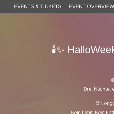
EVENTS & TICKETS
EVENT OVERVIE
🕯️✨ HalloWee

Drei Nächte, 
💀 Longd
Kein Limit. Kein En