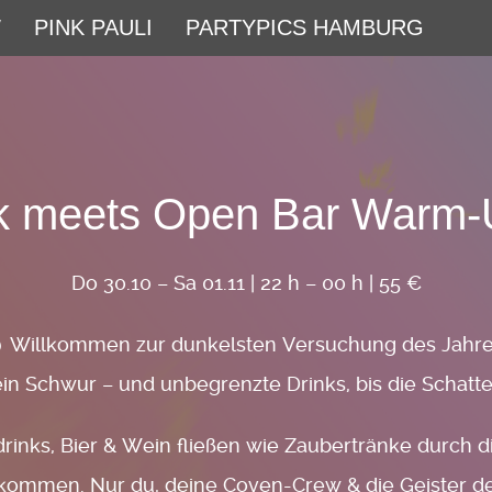
W
PINK PAULI
PARTYPICS HAMBURG
k meets Open Bar Warm-U
Do 30.10 – Sa 01.11 | 22 h – 00 h | 55 €
 Willkommen zur dunkelsten Versuchung des Jahre
ein Schwur – und unbegrenzte Drinks, bis die Schatte
rinks, Bier & Wein fließen wie Zaubertränke durch d
tkommen. Nur du, deine Coven-Crew & die Geister de