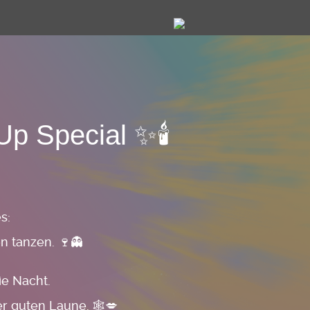
p Special ✨🕯️
s:
n tanzen. 🍷👻
ie Nacht.
r guten Laune. 🕸️💋