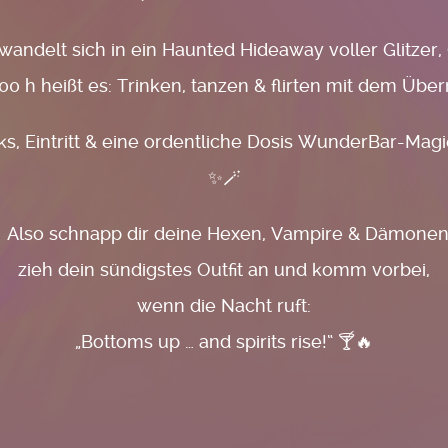
andelt sich in ein Haunted Hideaway voller Glitzer
00 h heißt es: Trinken, tanzen & flirten mit dem Über
nks, Eintritt & eine ordentliche Dosis WunderBar-Ma
✨🪄
 Also schnapp dir deine Hexen, Vampire & Dämonen
zieh dein sündigstes Outfit an und komm vorbei,
wenn die Nacht ruft:
„Bottoms up … and spirits rise!“ 🍸🔥