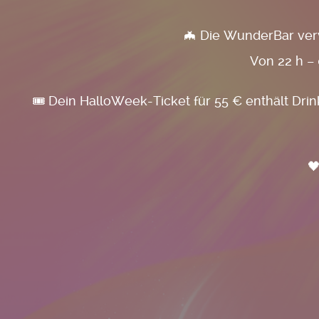
🦇 Die WunderBar verw
Von 22 h – 
🎟️ Dein HalloWeek-Ticket für 55 € enthält Dri
