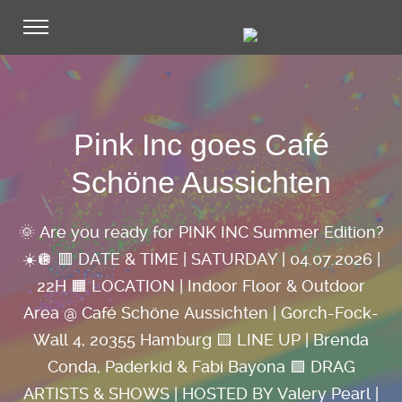
Pink Inc goes Café
Schöne Aussichten
🌞 Are you ready for PINK INC Summer Edition?
☀️🪩
🟥 DATE & TIME | SATURDAY | 04.07.2026 |
22H
🟧 LOCATION | Indoor Floor & Outdoor
Area @ Café Schöne Aussichten | Gorch-Fock-
Wall 4, 20355 Hamburg
🟨 LINE UP | Brenda
Conda, Paderkid & Fabi Bayona
🟩 DRAG
ARTISTS & SHOWS | HOSTED BY Valery Pearl |