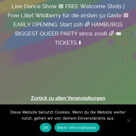
Live Dance Show
🟦 FREE Welcome Shots |
Free Lillet Wildberry für die ersten 50 Gäste
🟪
EARLY OPENING: Start 22h
🌈 HAMBURGS
BIGGEST QUEER PARTY since 2008 🌈
🎟️
TICKETS ⬇️
Zurück zu allen Veranstaltungen
Diese Website benutzt Cookies. Wenn du die Website weiter
nutzt, gehen wir von deinem Einverständnis aus.
OK
Mehr Informationen
IMPRESSUM